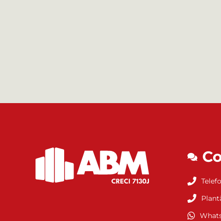
Co
Telefo
Plant
Whats