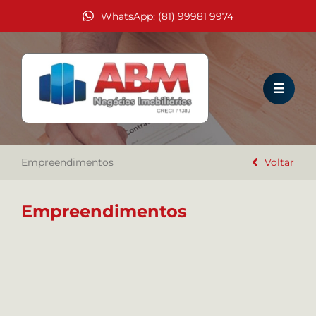
WhatsApp: (81) 99981 9974
HOME
VENDA
LOCAÇÃO
Empreendimentos
EMPREENDIMENTOS
Voltar
TEMPORADA
Empreendimentos
COMO ALUGAR?
A IMOBILIÁRIA ABM
TRABALHE CONOSCO