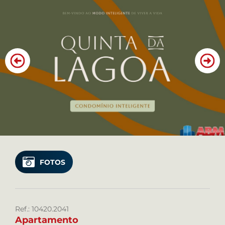
SERVIÇOS DA ABM
SIMULE SEU FINANCIAMENTO
CONTATO
Favoritos
Cadastre seu imóvel
Área do Cliente
Telefone: (81) 3721 9974
FOTOS
Plantão: (81) 98815 9974
WhatsApp: (81) 99981 9974
Ref.: 10420.2041
Apartamento