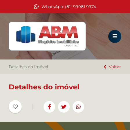
WhatsApp: (81) 99981 9974
HOME
VENDA
LOCAÇÃO
Detalhes do imóvel
EMPREENDIMENTOS
Voltar
TEMPORADA
Detalhes do imóvel
COMO ALUGAR?
A IMOBILIÁRIA ABM
TRABALHE CONOSCO